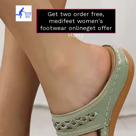
Get two order free,
medifeet women's
footwear onlineget offer
Hurry