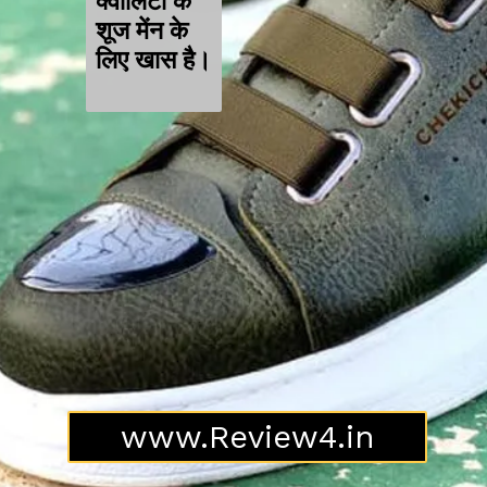
क्वीलिटी के
शूज मेंन के
लिए खास है।
www.Review4.in