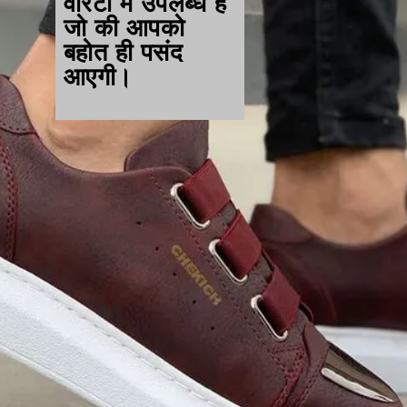
वेरिटी में उपलब्ध है
जो की आपको
बहोत ही पसंद
आएगी।