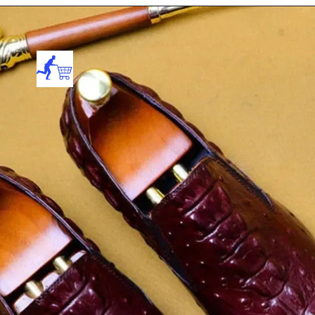
Opening
https://review4.in/web-stories/free-running-shoes-for-left-handers-day-india-2022-in-india/