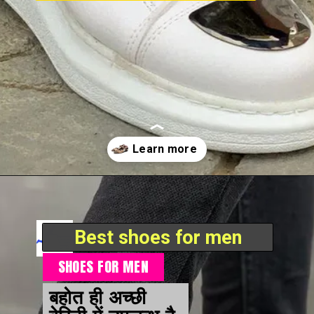
Opening
https://review4.in/shop
Best shoes for men
SHOES FOR MEN
बहोत ही अच्छी