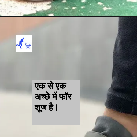
एक से एक
अच्छे में फॉर
शूज है।